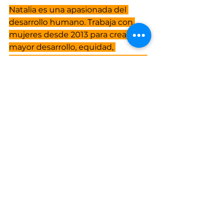
Natalia es una apasionada del 
desarrollo humano. Trabaja con 
mujeres desde 2013 para crear 
mayor desarrollo, equidad, 
empoderamiento y balance. Tiene 
una trayectoria en transformación 
organizacional. Esposa, madre de 2 
pequeños, Fundadora de GWN y 
Poderosa Poderosa.
Automotivación
Edición 13
Ver todo
Entradas recientes