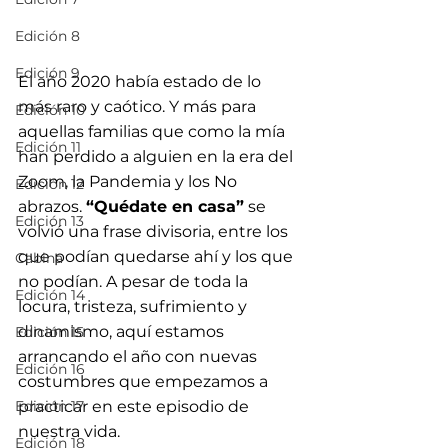
Edición 8
Edición 9
El año 2020 había estado de lo 
más raro y caótico. Y más para 
Edición 10
aquellas familias que como la mía 
Edición 11
han perdido a alguien en la era del 
Zoom, la Pandemia y los No 
Edición 12
abrazos. 
“Quédate en casa”
 se 
Edición 13
volvió una frase divisoria, entre los 
que podían quedarse ahí y los que 
Cabina
no podían. A pesar de toda la 
Edición 14
locura, tristeza, sufrimiento y 
dinamismo, aquí estamos 
Edición 15
arrancando el año con nuevas 
Edición 16
costumbres que empezamos a 
Edición 17
practicar en este episodio de 
nuestra vida.
Edición 18