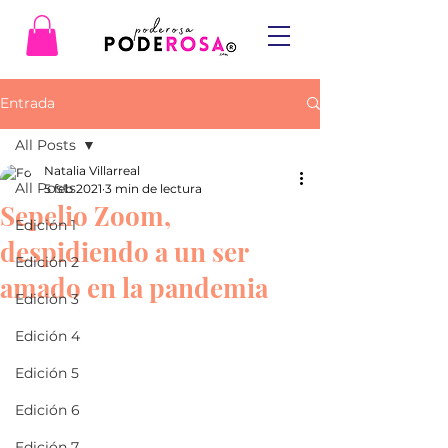
Entrada
All Posts
Natalia Villarreal
All Posts
5 feb 2021
3 min de lectura
Sepelio Zoom,
Edición 1
despidiendo a un ser
Edición 2
amado en la pandemia
Edición 3
Edición 4
Edición 5
Edición 6
Edición 7