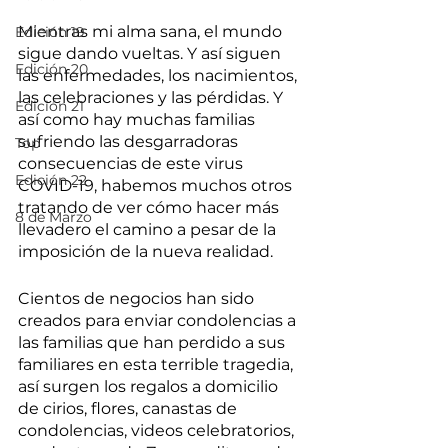
Mientras mi alma sana, el mundo 
Edición 19
sigue dando vueltas. Y así siguen 
Edición 20
las enfermedades, los nacimientos, 
las celebraciones y las pérdidas. Y 
Edición 21
así como hay muchas familias 
sufriendo las desgarradoras 
Top
consecuencias de este virus 
Edición 22
COVID-19, habemos muchos otros 
tratando de ver cómo hacer más 
8 de Marzo
llevadero el camino a pesar de la 
imposición de la nueva realidad. 
Cientos de negocios han sido 
creados para enviar condolencias a 
las familias que han perdido a sus 
familiares en esta terrible tragedia, 
así surgen los regalos a domicilio 
de cirios, flores, canastas de 
condolencias, videos celebratorios, 