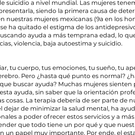
de suicidio a nivel mundial. Las mujeres tene
presentarla, siendo la primera causa de deteri
en nuestras mujeres mexicanas (9a en los ho
s se ha quitado el estigma de los antidepresivo
́ buscando ayuda a más temprana edad, lo qu
as, violencia, baja autoestima y suicidio.
, tu cuerpo, tus emociones, tu sueño, tu apet
 cerebro. Pero ¿hasta qué punto es normal? ¿h
e que buscar ayuda? Muchas mujeres sienten 
esta ayuda, sin saber que la orientación prof
s cosas. La terapia debería de ser parte de n
 el dejar de minimizar la salud mental, ha ayu
ales a poder ofrecer estos servicios y a más
tender que todo tiene un por qué y que nuest
 un papel muy importante. Por ende, el esta