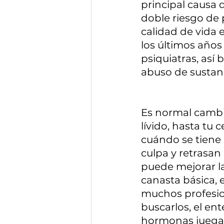
principal causa 
doble riesgo de 
calidad de vida 
los últimos año
psiquiatras, asi
abuso de sustanci
Es normal cambiar
lívido, hasta tu
cuándo se tien
culpa y retrasan 
puede mejorar la
canasta básica,
muchos profesion
buscarlos, el en
hormonas juegan