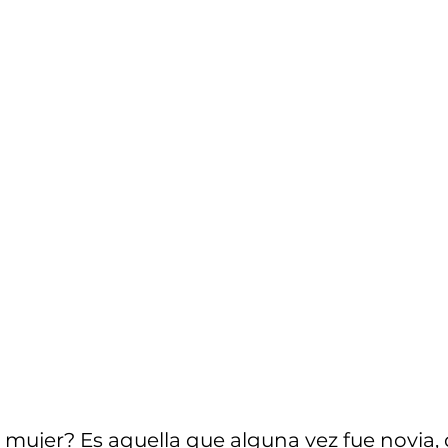
dición 17
Edición 18
Edici
dición 21
Top
Edición 22
a mujer? Es aquella que alguna vez fue novia, q