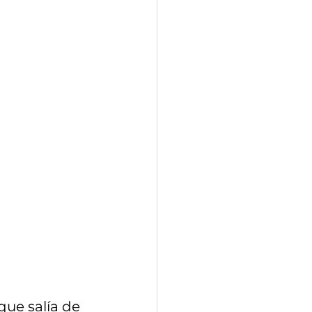
ón 19
8 de Marzo
ue salía de 