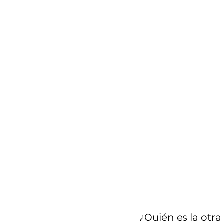
Edición 16
E
Edición 20
E
¿Quién es la otr