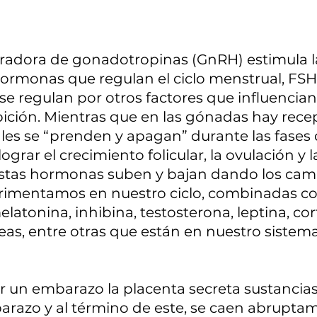
radora de gonadotropinas (GnRH) estimula l
ormonas que regulan el ciclo menstrual, FSH 
e regulan por otros factores que influencian
bición. Mientras que en las gónadas hay rece
ales se “prenden y apagan” durante las fases d
grar el crecimiento folicular, la ovulación y l
Estas hormonas suben y bajan dando los cam
rimentamos en nuestro ciclo, combinadas con
atonina, inhibina, testosterona, leptina, cort
as, entre otras que están en nuestro sistema
r un embarazo la placenta secreta sustancias
arazo y al término de este, se caen abruptam