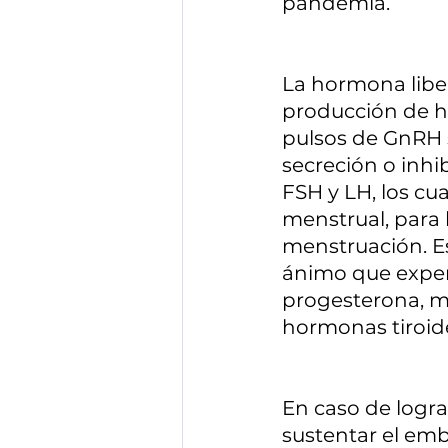
pandemia.
La hormona libe
producción de h
pulsos de GnRH s
secreción o inhi
FSH y LH, los cu
menstrual, para lo
menstruación. 
ánimo que expe
progesterona, mel
hormonas tiroide
En caso de logra
sustentar el emb