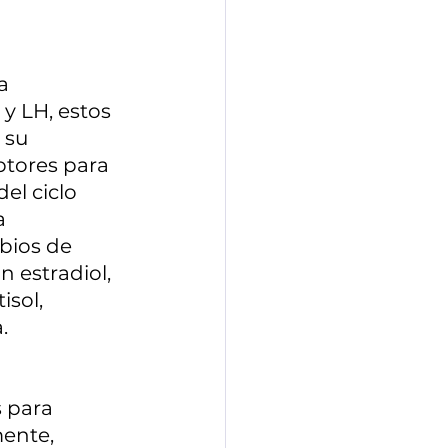
a 
y LH, estos 
 su 
ptores para 
el ciclo 
a 
bios de 
 estradiol, 
isol, 
.
 para 
ente, 