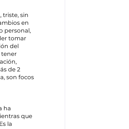
triste, sin 
cambios en 
o personal, 
der tomar 
ón del 
 tener 
ción, 
́s de 2 
a, son focos 
a ha 
ientras que 
s la 