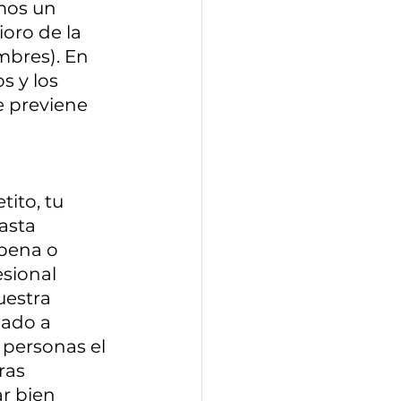
mos un 
oro de la 
mbres). En 
s y los 
e previene 
ito, tu 
asta 
pena o 
esional 
uestra 
dado a 
 personas el 
ras 
r bien 