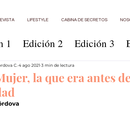
EVISTA
LIFESTYLE
CABINA DE SECRETOS
NOS
n 1
Edición 2
Edición 3
ción 6
Edición 7
Edición 8
órdova C.
4 ago 2021
3 min de lectura
ujer, la que era antes de
ción 10
Edición 11
Edició
dad
Córdova
abina
Edición 14
Edición 1