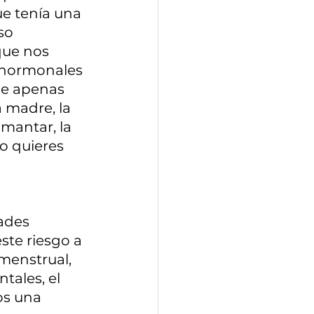
ue tenía una 
so 
que nos 
 hormonales 
ue apenas 
 madre, la 
mantar, la 
 o quieres 
ades 
ste riesgo a 
menstrual, 
ales, el 
os una 