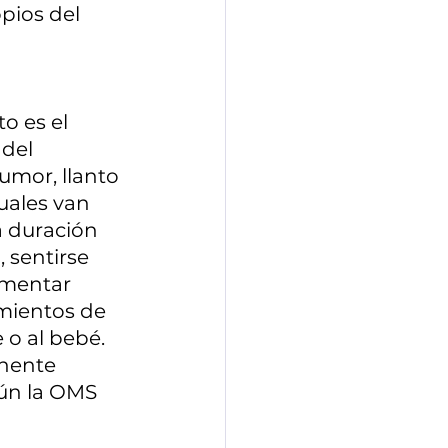
pios del 
o es el 
del 
umor, llanto 
cuales van 
 duración 
 sentirse 
imentar 
imientos de 
o al bebé. 
inente 
ún la OMS 