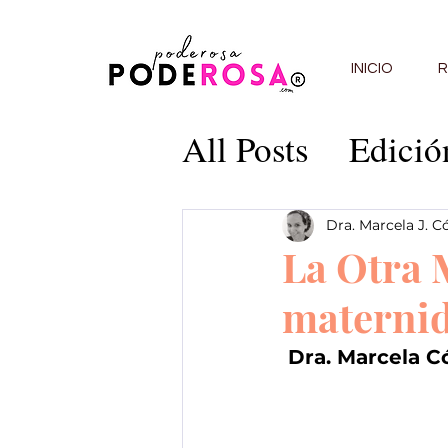
INICIO
R
All Posts
Edició
Edición 5
Edi
Dra. Marcela J. C
La Otra M
Edición 9
Edi
materni
 Dra. Marcela 
Edición 13
C