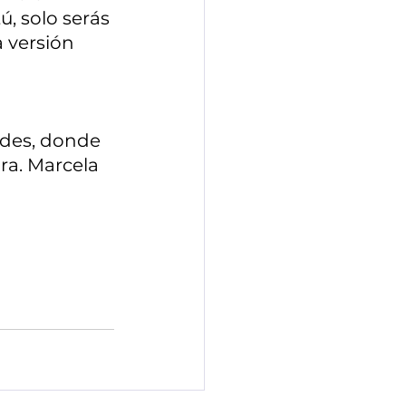
, solo serás 
 versión 
edes, donde 
a. Marcela 