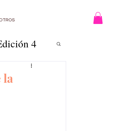
OTROS
Edición 4
 la
n 12
5