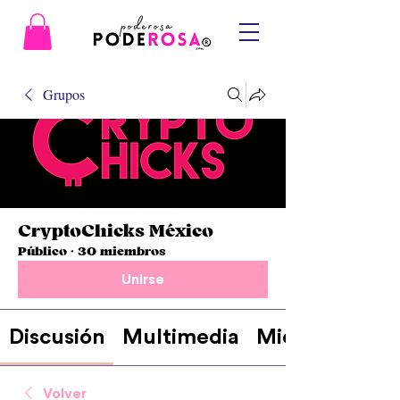
Grupos
CryptoChicks México
Público
·
30 miembros
Unirse
Discusión
Multimedia
Miembros
Volver