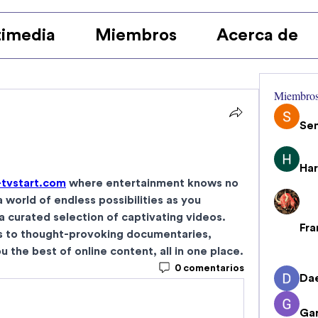
imedia
Miembros
Acerca de
Miembro
Se
Har
tvstart.com
where entertainment knows no 
world of endless possibilities as you 
 curated selection of captivating videos. 
Fra
ns to thought-provoking documentaries, 
TVYouTube TVStart brings you the best of online content, all in one place. 
0 comentarios
Da
Gar