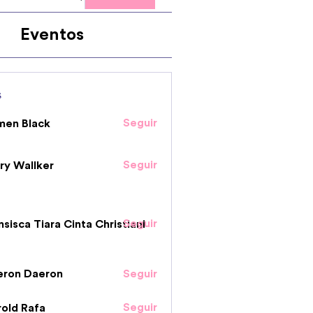
Eventos
s
Seguir
men Black
Seguir
ry Wallker
Seguir
nsisca Tiara Cinta Christiani
eron Daeron
Seguir
Seguir
old Rafa