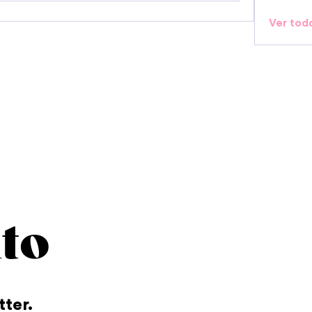
Ver tod
to
tter.