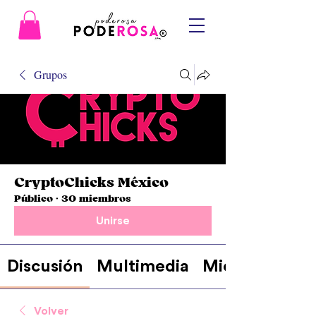
Grupos
CryptoChicks México
Público
·
30 miembros
Unirse
Discusión
Multimedia
Miembros
Volver