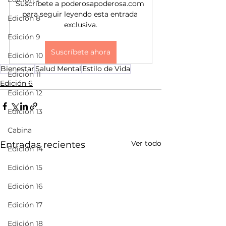
Suscríbete a poderosapoderosa.com 
para seguir leyendo esta entrada 
Edición 8
exclusiva.
Edición 9
Suscríbete ahora
Edición 10
Bienestar
Salud Mental
Estilo de Vida
Edición 11
Edición 6
Edición 12
Edición 13
Cabina
Ver todo
Entradas recientes
Edición 14
Edición 15
Edición 16
Edición 17
Edición 18