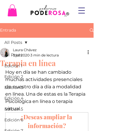
Entrada
All Posts
Laura Chávez
All Posts
3 jul 2020
3 min de lectura
Terapia en línea
Edición 1
Hoy en día se han cambiado 
Edición 2
muchas actividades presenciales 
de nuestro día a día a modalidad 
Edición 3
en línea. Una de estas es la Terapia 
Edición 4
Psicológica en línea o terapia 
virtual.
Edición 5
¿Deseas ampliar la 
Edición 6
información?
Edición 7