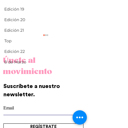
Edición 19
Edición 20
Edición 21
Top
Edición 22
Únete al
8 de Marzo
movimiento
"Quisiera ser como la
¿Cómo aprovech
Suscríbete a nuestro
boligoma"
los espacios pe
newsletter.
REGÍSTRATE