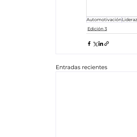
Edición 16
E
Automotivación
Lidera
Edición 20
E
Edición 3
Entradas recientes