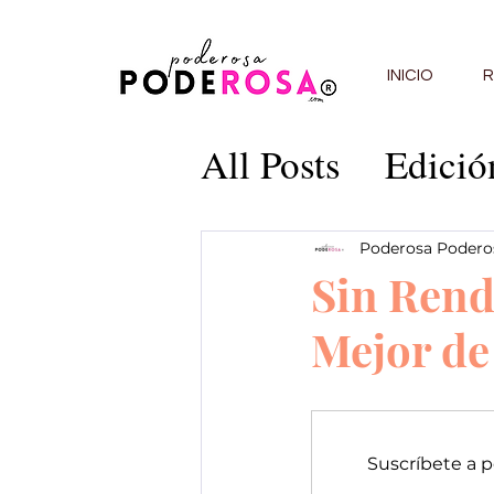
INICIO
R
All Posts
Edició
Edición 5
Edi
Poderosa Podero
Sin Rend
Edición 9
Edi
Mejor d
Edición 13
C
Suscríbete a 