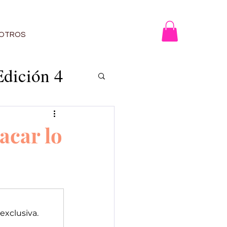
OTROS
Edición 4
acar lo
n 12
5
exclusiva.