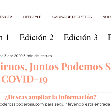
EVISTA
LIFESTYLE
CABINA DE SECRETOS
NOS
n 1
Edición 2
Edición 3
ción 6
Edición 7
Edición 8
sa
3 abr 2020
3 min de lectura
irnos, Juntos Podemos S
ción 10
Edición 11
Edició
e COVID-19
abina
Edición 14
Edición 1
¿Deseas ampliar la información?
poderosapoderosa.com para seguir leyendo esta entrada 