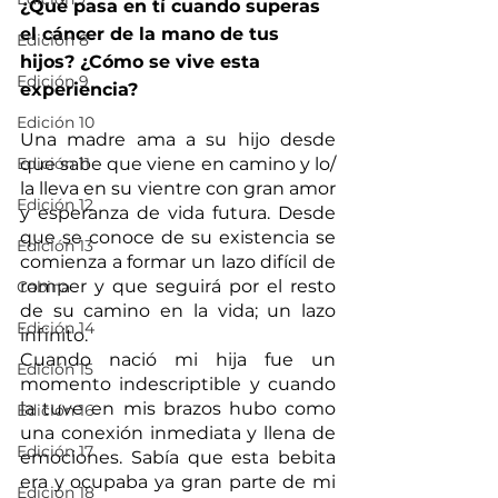
¿Qué pasa en tí cuando superas 
el cáncer de la mano de tus 
Edición 8
hijos? ¿Cómo se vive esta 
Edición 9
experiencia?
Edición 10
Una madre ama a su hijo desde 
que sabe que viene en camino y lo/ 
Edición 11
la lleva en su vientre con gran amor 
Edición 12
y esperanza de vida futura. Desde 
que se conoce de su existencia se 
Edición 13
comienza a formar un lazo difícil de 
romper y que seguirá por el resto 
Cabina
de su camino en la vida; un lazo 
Edición 14
infinito.     
Cuando nació mi hija fue un 
Edición 15
momento indescriptible y cuando 
la tuve en mis brazos hubo como 
Edición 16
una conexión inmediata y llena de 
Edición 17
emociones. Sabía que esta bebita 
era y ocupaba ya gran parte de mi 
Edición 18