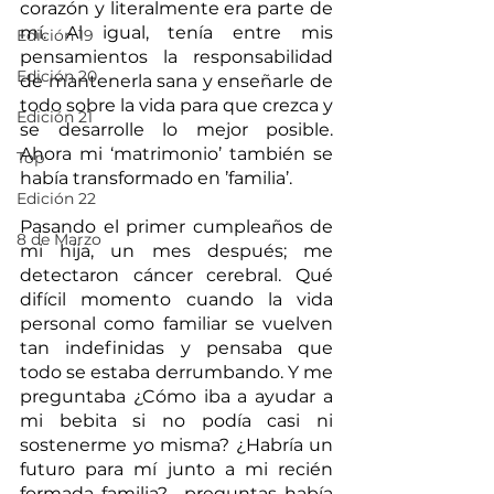
corazón y literalmente era parte de 
mí. Al igual, tenía entre mis 
Edición 19
pensamientos la responsabilidad 
Edición 20
de mantenerla sana y enseñarle de 
todo sobre la vida para que crezca y 
Edición 21
se desarrolle lo mejor posible. 
Ahora mi ‘matrimonio’ también se 
Top
había transformado en ’familia’.    
Edición 22
Pasando el primer cumpleaños de 
8 de Marzo
mi hija, un mes después; me 
detectaron cáncer cerebral. Qué 
difícil momento cuando la vida 
personal como familiar se vuelven 
tan indefinidas y pensaba que 
todo se estaba derrumbando. Y me 
preguntaba ¿Cómo iba a ayudar a 
mi bebita si no podía casi ni 
sostenerme yo misma? ¿Habría un 
futuro para mí junto a mi recién 
formada familia?... preguntas había 