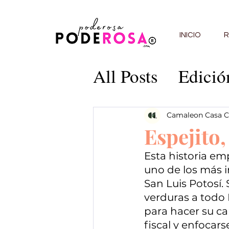
INICIO
R
All Posts
Edició
Edición 5
Edi
Camaleon Casa C
Espejito,
Edición 9
Edi
Esta historia em
uno de los más i
San Luis Potosí. 
Edición 13
C
verduras a todo 
para hacer su ca
fiscal y enfocar