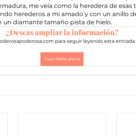
dición 17
Edición 18
Edici
madura, me veía como la heredera de esas ti
iendo herederos a mi amado y con un anillo d
un diamante tamaño pista de hielo.
dición 21
Top
Edición 22
¿Deseas ampliar la información?
poderosapoderosa.com para seguir leyendo esta entrada 
Suscríbete ahora