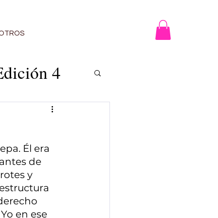
OTROS
Edición 4
n 12
pa. Él era 
antes de 
rotes y 
5
estructura 
 derecho 
 Yo en ese 