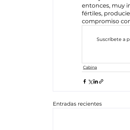
Edición 16
E
entonces, muy in
fértiles, produc
compromiso con 
Edición 20
E
Suscríbete a 
Cabina
Entradas recientes