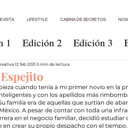
EVISTA
LIFESTYLE
CABINA DE SECRETOS
NOS
n 1
Edición 2
Edición 3
ción 6
Edición 7
Edición 8
reativa
12 feb 2021
5 min de lectura
 Espejito
ción 10
Edición 11
Edició
pieza cuando tenía a mi primer novio en la pre
nteligentes y con los apellidos más rimbomb
Su familia era de aquellas que surtían de abar
abina
Edición 14
Edición 1
México. A pesar de contar con toda una infra
rrera en el negocio familiar, decidió estudiar
se en crear su propio despacho con el tiempo.