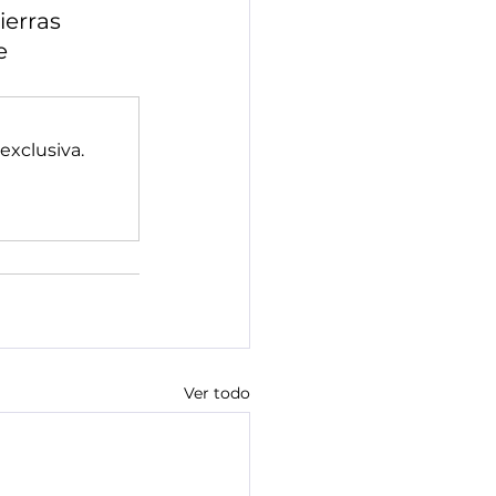
ón 19
erras 
e 
8 de Marzo
exclusiva.
Ver todo