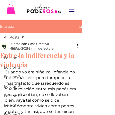
Entrada
All Posts
Camaleon Casa Creativa
All Posts
26 feb 2021
5 min de lectura
Entre la indiferencia y la
Edición 1
violencia
Edición 2
Cuando yo era niña, mi infancia no 
Edición 3
fue la más feliz, pero tampoco la 
más triste; lo que sí recuerdo es 
Edición 4
que la relación entre mis papás era 
tensa: discutían, no se llevaban 
Edición 5
bien, vaya tal como se dice 
Edición 6
comúnmente, vivían como perros 
y gatos, y tan así, que se terminan 
Edición 7