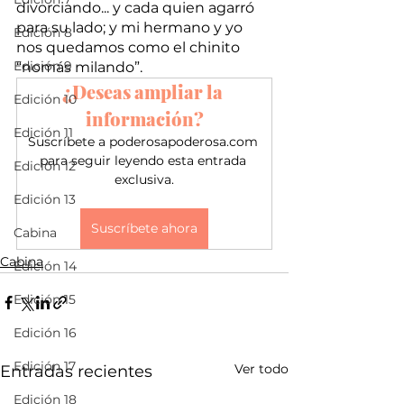
divorciando... y cada quien agarró 
para su lado; y mi hermano y yo 
Edición 8
nos quedamos como el chinito 
Edición 9
“nomás milando”. 
¿Deseas ampliar la 
Edición 10
información?
Edición 11
Suscríbete a poderosapoderosa.com 
para seguir leyendo esta entrada 
Edición 12
exclusiva.
Edición 13
Suscríbete ahora
Cabina
Cabina
Edición 14
Edición 15
Edición 16
Edición 17
Ver todo
Entradas recientes
Edición 18