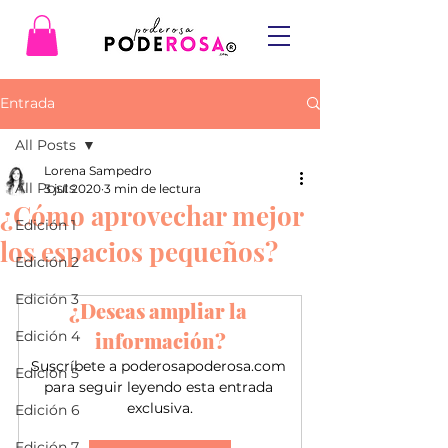
Entrada
All Posts
Lorena Sampedro
All Posts
3 jul 2020
3 min de lectura
¿Cómo aprovechar mejor
Edición 1
los espacios pequeños?
Edición 2
Edición 3
¿Deseas ampliar la 
Edición 4
información?
Suscríbete a poderosapoderosa.com 
Edición 5
para seguir leyendo esta entrada 
exclusiva.
Edición 6
Edición 7