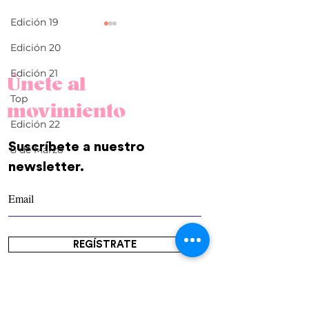
Edición 19
Edición 20
Edición 21
Únete al
Top
Terapia en línea
movimiento
Edición 22
"Quisiera ser como la
Suscríbete a nuestro
boligoma"
8 de Marzo
newsletter.
REGÍSTRATE