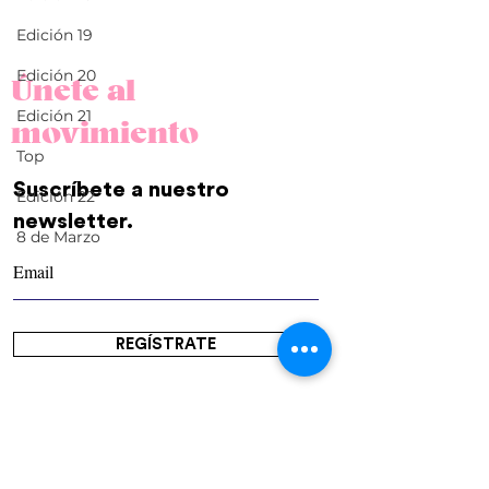
Edición 19
Edición 20
Únete al
Edición 21
movimiento
Top
El amor en los tiempos de
Espacios para c
Suscríbete a nuestro
la Pandemia…
amor
Edición 22
newsletter.
8 de Marzo
REGÍSTRATE