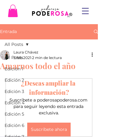
Entrada
All Posts
Laura Chávez
All Posts
5 feb 2021
2 min de lectura
Amarnos todo el año
Edición 1
Edición 2
¿Deseas ampliar la 
información?
Edición 3
Suscríbete a poderosapoderosa.com 
Edición 4
para seguir leyendo esta entrada 
exclusiva.
Edición 5
Edición 6
Suscríbete ahora
Edición 7