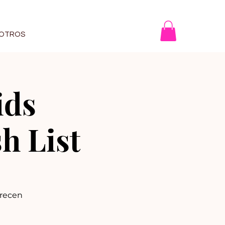
OTROS
ids
h List
frecen