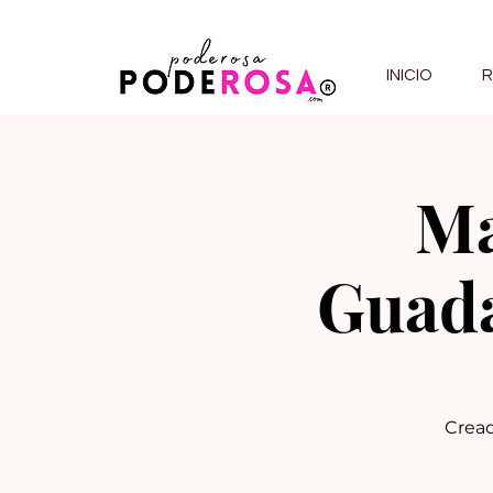
INICIO
R
Ma
Guada
Cread