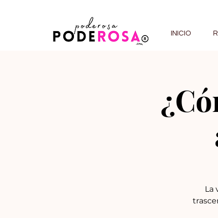
INICIO
R
¿Cóm
La 
trasce