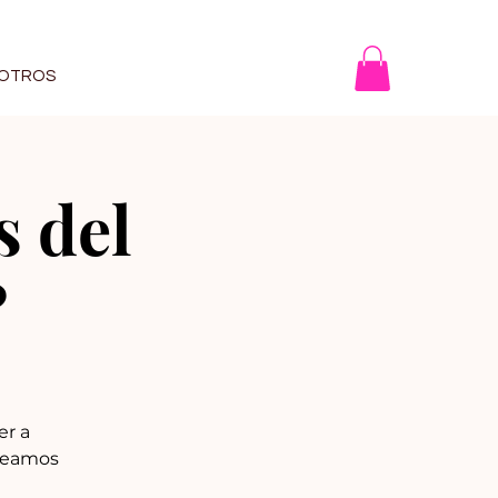
OTROS
s del
?
er a
¡Seamos