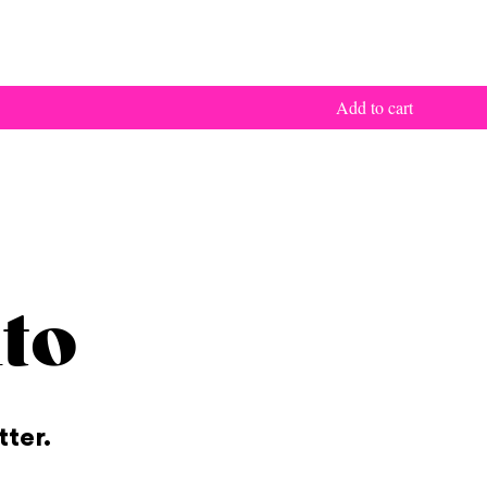
Add to cart
to
tter.